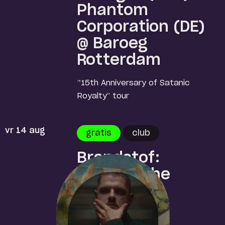
Phantom
Corporation (DE)
@ Baroeg
Rotterdam
“15th Anniversary of Satanic
Royalty” tour
vr 14 aug
gratis
club
Brandstof:
MBRACE The
Garage
Embrace the music