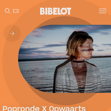
Popronde X Opwaarts