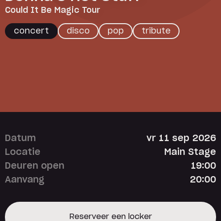
Could It Be Magic Tour
concert
disco
pop
tribute
Datum
vr 11 sep 2026
Locatie
Main Stage
Deuren open
19:00
Aanvang
20:00
Reserveer een locker