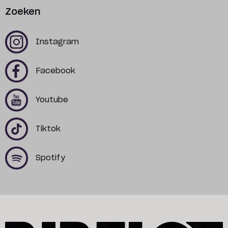
Zoeken
x
x
Instagram
x
x
Facebook
x
x
Youtube
x
x
Tiktok
x
x
Spotify