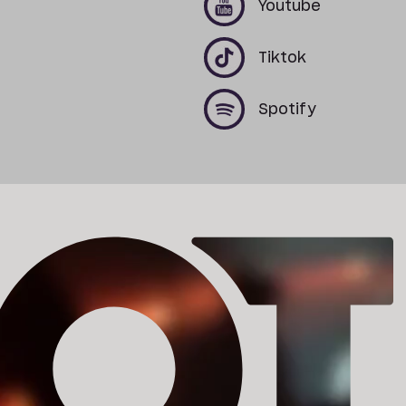
Youtube
x
x
Tiktok
x
x
Spotify