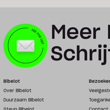
Meer 
Schrijf
Bibelot
Bezoeker
Over Bibelot
Veelgest
Duurzaam Bibelot
Toegankel
Steun Bibelot
Contact