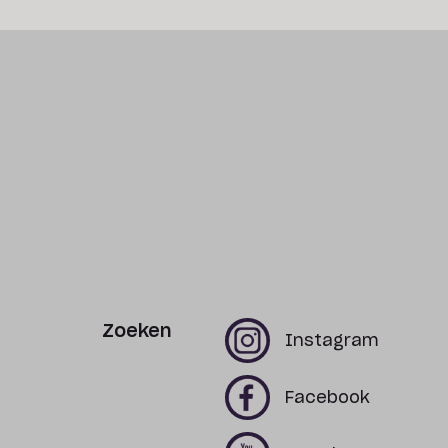
Zoeken
x
x
Instagram
x
x
Facebook
x
x