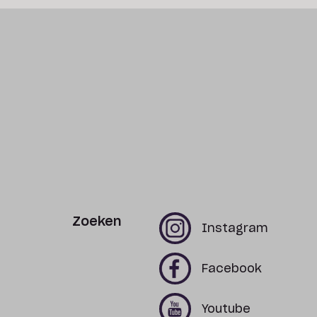
Zoeken
x
x
Instagram
x
x
Facebook
x
x
Youtube