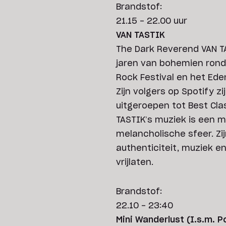
Brandstof:
21.15 - 22.00 uur
VAN TASTIK
The Dark Reverend VAN TA
jaren van bohemien rond
Rock Festival en het Eden
Zijn volgers op Spotify z
uitgeroepen tot Best Cl
TASTIK’s muziek is een m
melancholische sfeer. Zi
authenticiteit, muziek en
vrijlaten.
Brandstof:
22.10 - 23:40
Mini Wanderlust
(I.s.m. 