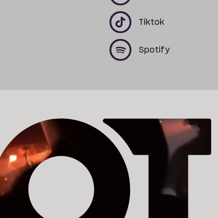
x
x
Tiktok
x
x
Spotify