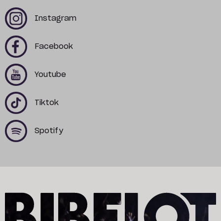
x
x
Instagram
x
x
Facebook
x
x
Youtube
x
x
Tiktok
x
x
Spotify