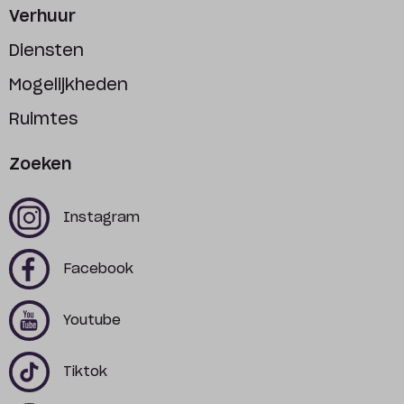
Verhuur
Diensten
Mogelijkheden
Ruimtes
Zoeken
x
x
Instagram
x
x
Facebook
x
x
Youtube
x
x
Tiktok