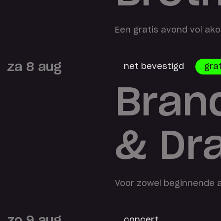
Een gratis avond vol ak
za 8 aug
net bevestigd
gra
Bran
& Dr
Voor zowel beginnende a
zo 9 aug
concert