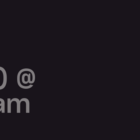
) @
dam