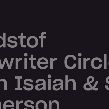
dstof
riter Circl
h Isaiah &
herson