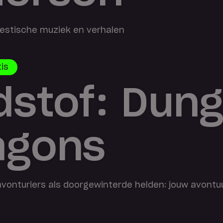
oestische muziek en verhalen
tis
dstof: Dun
agons
vonturiers als doorgewinterde helden: jouw avontuu