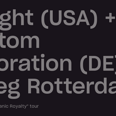
ght (USA) +
tom
oration (DE
eg Rotter
anic Royalty" tour