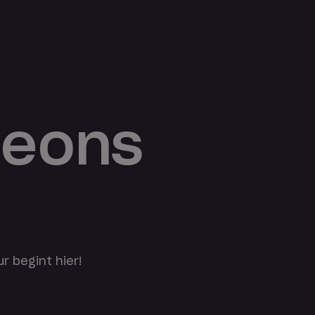
geons
r begint hier!