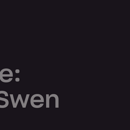
e:
 Swen