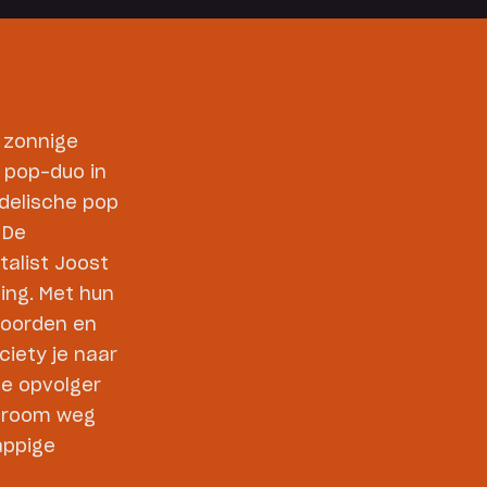
 zonnige
e pop-duo in
delische pop
 De
alist Joost
ing. Met hun
koorden en
iety je naar
de opvolger
 Droom weg
appige