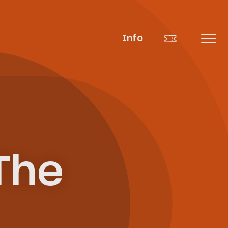
Info
The