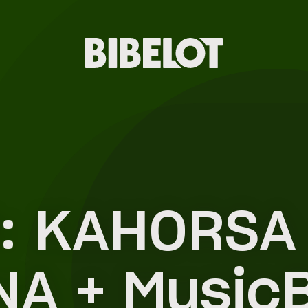
: KAHORSA
A + MusicB