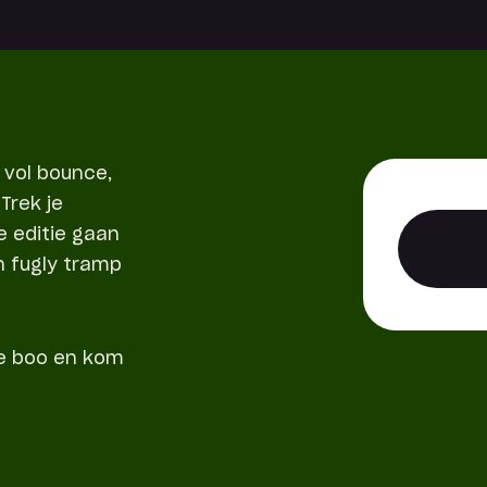
 vol bounce,
Trek je
e editie gaan
n fugly tramp
je boo en kom