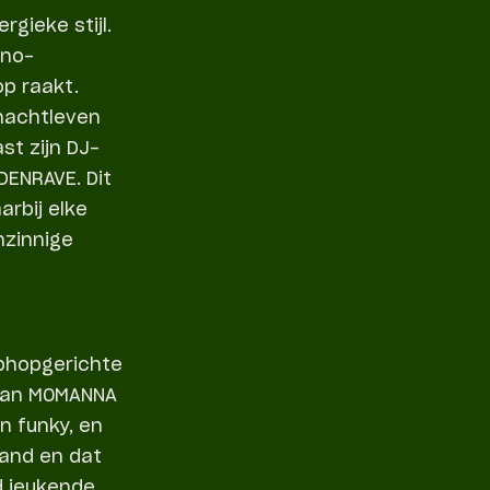
gieke stijl.
hno-
op raakt.
 nachtleven
st zijn DJ-
DENRAVE. Dit
rbij elke
nzinnige
iphopgerichte
 van MOMANNA
n funky, en
tand en dat
nd jeukende