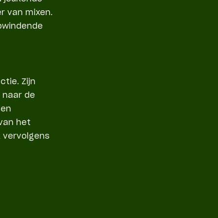
r van mixen.
opwindende
tie. Zijn
 naar de
 en
 van het
k vervolgens