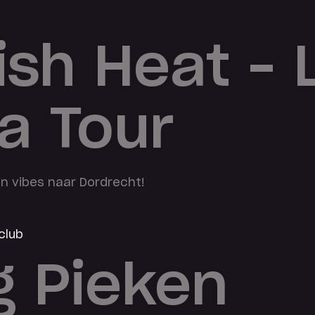
ish Heat – 
a Tour
in vibes naar Dordrecht!
club
g Pieken