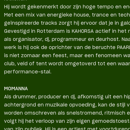
Hij wordt gekenmerkt door zijn hoge tempo en ener
Met een mix van energieke house, trance en tec
geïnspireerde tracks zorgt hij ervoor dat je in gal
Gevestigd in Rotterdam is KAHORSA actief in het
als organisator, dj, programmeur en deurhost. Naa
werk is hij ook de oprichter van de beruchte PAAR
is niet zomaar een feest, maar een fenomeen waa
club, veld of tent wordt omgetoverd tot een waa
performance-stal.
MOMANNA
Als drummer, producer en dj, afkomstig uit een h
achtergrond en muzikale opvoeding, kan de stijl
worden omschreven als snelstromend, ritmisch e
volgt hij het verloop van zijn eigen gemoedstoes
van zijn publiek. Hij is een artiest met voortdure