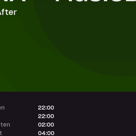
After
en
22:00
22:00
iten
02:00
t
04:00