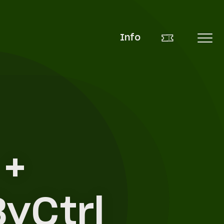
Info
 +
yCtrl