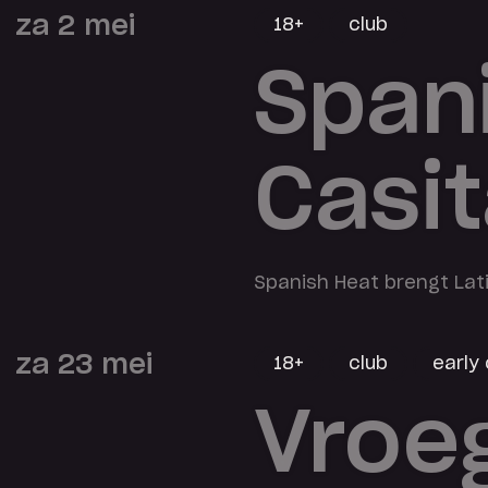
za 2 mei
18+
club
Span
Casit
Spanish Heat brengt Lat
za 23 mei
18+
club
early 
Vroe