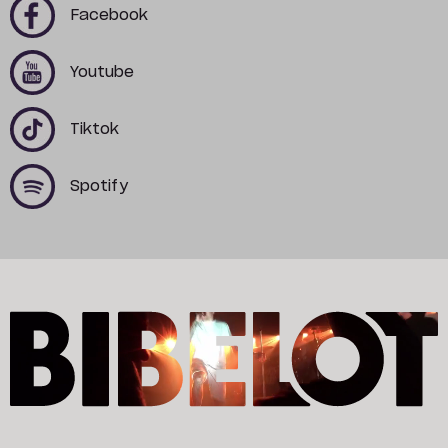
x
x
Facebook
x
x
Youtube
x
x
Tiktok
x
x
Spotify