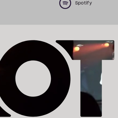
x
x
Spotify