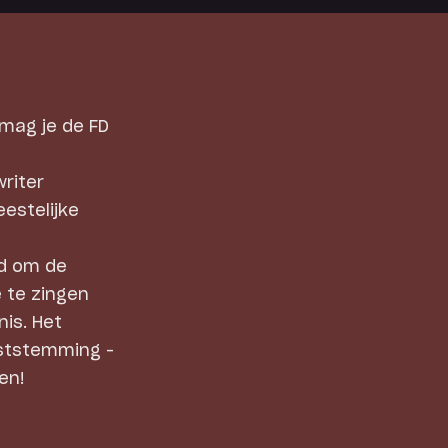
 mag je de FD
riter
estelijke
jd om de
 te zingen
is. Het
rststemming –
en!