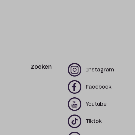
Zoeken
x
x
Instagram
x
x
Facebook
x
x
Youtube
x
x
Tiktok