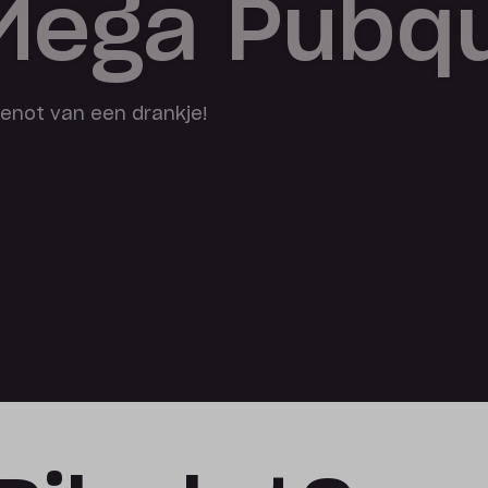
 Mega Pubqu
 genot van een drankje!