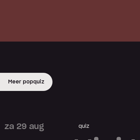
Meer popquiz
za 29 aug
quiz