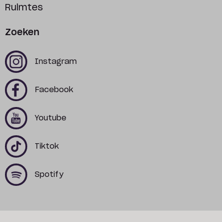
Ruimtes
Zoeken
x
x
Instagram
x
x
Facebook
x
x
Youtube
x
x
Tiktok
x
x
Spotify