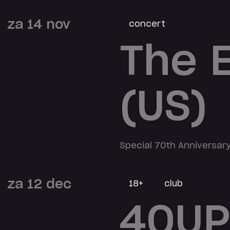
za 14 nov
concert
The E
(US)
Special 70th Anniversar
za 12 dec
18+
club
40UP