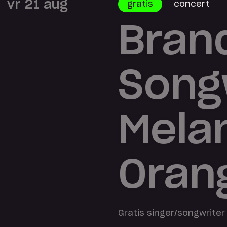
vr 21 aug
gratis
concert
Bran
Songw
Mela
Oran
Gratis singer/songwriter