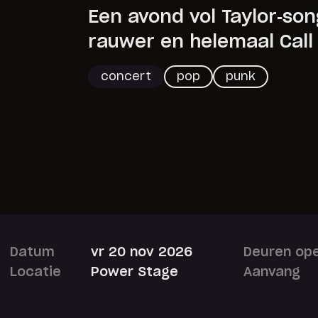
Een avond vol Taylor‑so
rauwer en helemaal Call 
concert
pop
punk
Datum
vr 20 nov 2026
Deuren op
Locatie
Power Stage
Aanvang