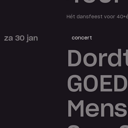
Hét dansfeest voor 40+é
za 30 jan
concert
Dord
GOED
Mens