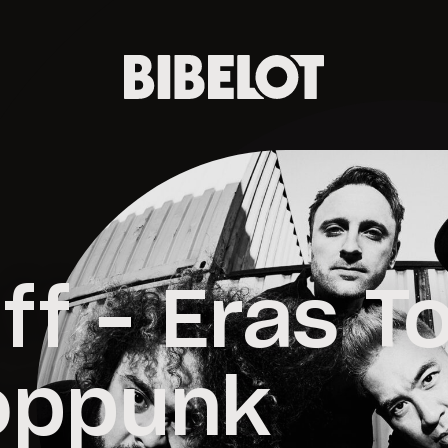
Off – Eras T
oppunk