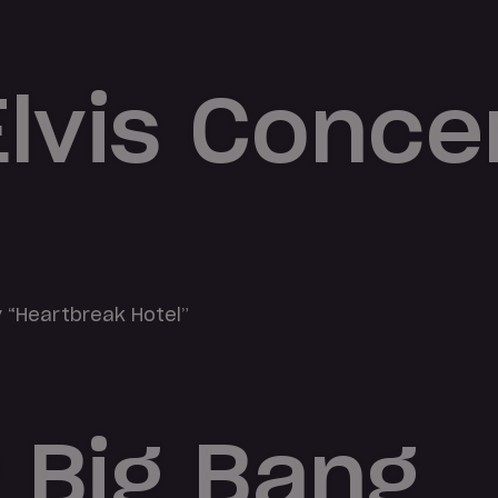
lvis Conce
y “Heartbreak Hotel”
 Big Bang