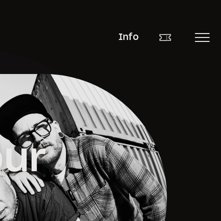
Info
our