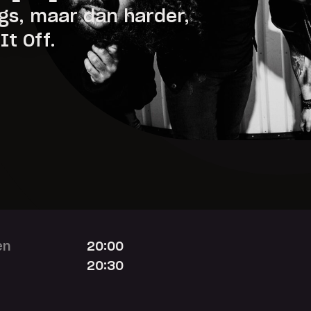
ngs, maar dan harder,
It Off.
en
20:00
20:30