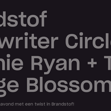
dstof
riter Circl
nie Ryan + 
ge Blosso
 avond met een twist in Brandstof!