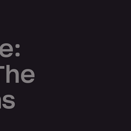
e:
The
ms