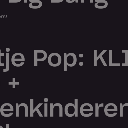
rs!
tje Pop: KL
 +
enkinderen