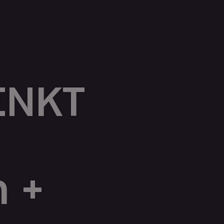
INKT
 +