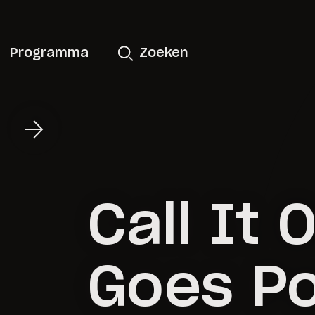
Programma
Zoeken
Call It 
Goes P