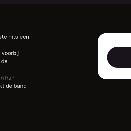
ste hits een
 voorbij
 de
en hun
ikt de band