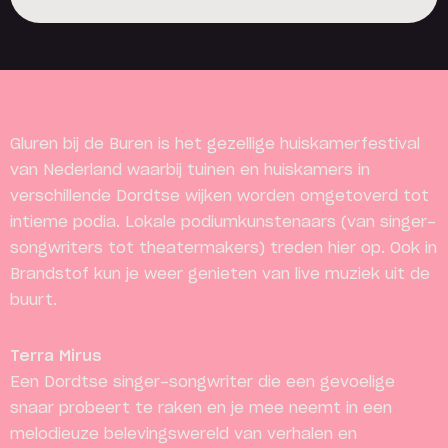
Reserveer een locker
Gluren bij de Buren is het gezellige huiskamerfestival
van Nederland waarbij tuinen en huiskamers in
verschillende Dordtse wijken worden omgetoverd tot
intieme podia. Lokale podiumkunstenaars (van singer-
songwriters tot theatermakers) treden hier op. Ook in
Brandstof kun je weer genieten van live muziek uit de
buurt.
Terra Mirus
Een Dordtse singer-songwriter die een gevoelige
snaar probeert te raken en je mee neemt in een
melodieuze belevingswereld van verhalen en