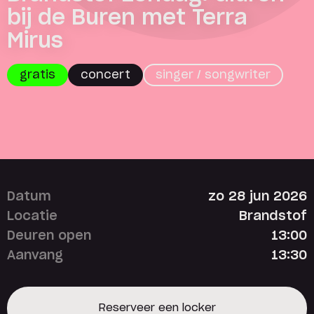
bij de Buren met Terra
Mirus
gratis
concert
singer / songwriter
Datum
zo 28 jun 2026
Locatie
Brandstof
Deuren open
13:00
Aanvang
13:30
Reserveer een locker