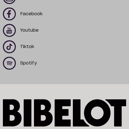
x
x
Facebook
x
x
Youtube
x
x
Tiktok
x
x
Spotify