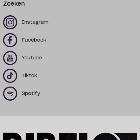
Zoeken
x
x
Instagram
x
x
Facebook
x
x
Youtube
x
x
Tiktok
x
x
Spotify