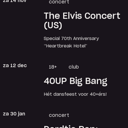
za 14 nov
concert
The Elvis Concert
(US)
Special 70th Anniversary
“Heartbreak Hotel”
za 12 dec
18+
club
40UP Big Bang
Hét dansfeest voor 40+érs!
za 30 jan
concert