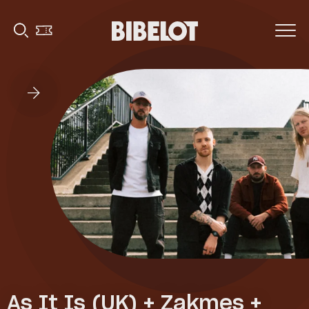
As It Is (UK) + Zakmes +