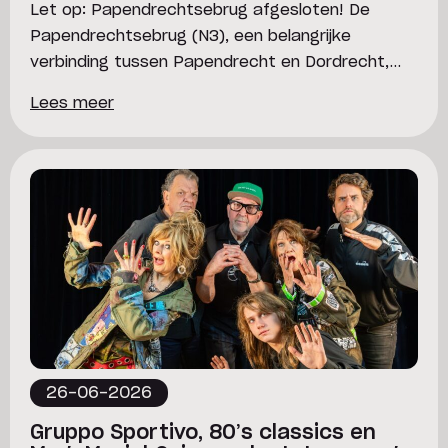
Let op: Papendrechtsebrug afgesloten! De
Papendrechtsebrug (N3), een belangrijke
verbinding tussen Papendrecht en Dordrecht,
wordt in 2026 en 2027 grondig gerenoveerd. Het
Lees meer
beweegbare deel van de brug heeft het einde
van zijn levensduur bereikt en vraagt steeds
vaker om onderhoud. Daarom voert
Rijkswaterstaat de komende periode
werkzaamheden uit. Bezoek je binnenkort een
evenement in Bibelot? […]
26-06-2026
Gruppo Sportivo, 80’s classics en