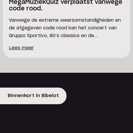
MegaMuziekQuiz verplaatst vanwege
code rood.
Vanwege de extreme weersomstandigheden en
de afgegeven code rood kan het concert van
Gruppo Sportivo, 80’s classics en de
MegaMuziekQuiz niet doorgaan. De veiligheid van
Lees meer
bezoekers, artiesten en crew staat hierbij
voorop. Nieuwe data kun je per event op de
website bekijken. Tickethouders ontvangen
hierover ook een e-mail.
Binnenkort in Bibelot