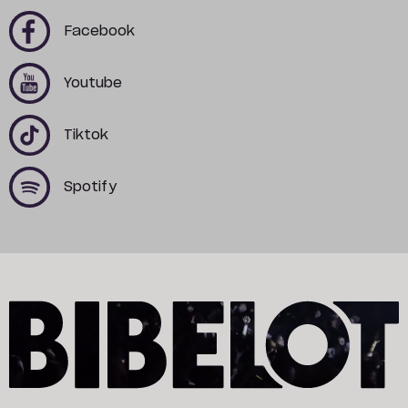
x
x
Facebook
x
x
Youtube
x
x
Tiktok
x
x
Spotify