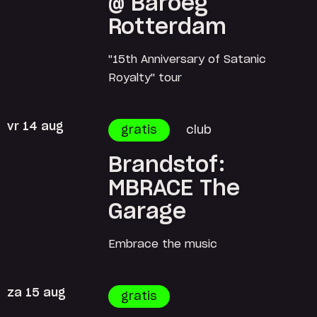
@ Baroeg
Rotterdam
"15th Anniversary of Satanic
Royalty" tour
vr 14 aug
gratis
club
Brandstof:
MBRACE The
Garage
Embrace the music
za 15 aug
gratis