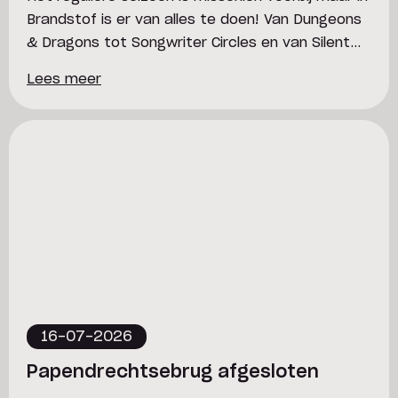
Brandstof is er van alles te doen! Van Dungeons
& Dragons tot Songwriter Circles en van Silent
Disco’s tot volle bak clubnachten met MBrace en
Lees meer
Vera & The Sleepover Club + Club Sleepover, voor
ieder wat wils! We trappen dit weekend het
zomerprogramma af met een spannend […]
16-07-2026
Papendrechtsebrug afgesloten